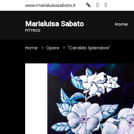
www.marialuisasabato.it
Marialuisa Sabato
Home
PITTRICE
Home
Opere
"Candido Splendore"