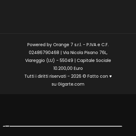
Powered by Orange 7 s.r.l. - P.IVA e C.F.
02486790468 | Via Nicola Pisano 76L,
Viareggio (LU) - 55049 | Capitale Sociale
10.200,00 Euro
Tutti i diritti riservati - 2026 © Fatto con
♥
su
Gigarte.com
Le tue preferenze relative alla privacy