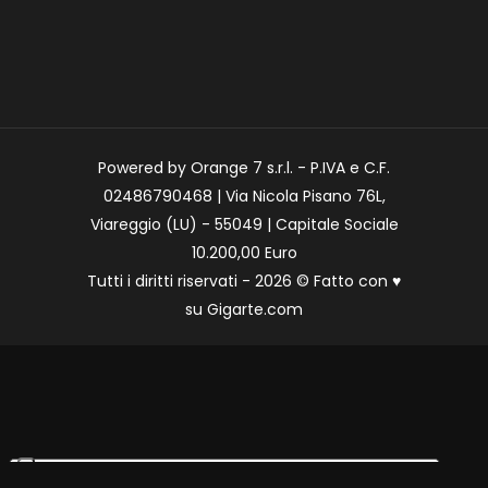
Powered by Orange 7 s.r.l. - P.IVA e C.F.
02486790468 | Via Nicola Pisano 76L,
Viareggio (LU) - 55049 | Capitale Sociale
10.200,00 Euro
Tutti i diritti riservati - 2026 © Fatto con
♥
su
Gigarte.com
Le tue preferenze relative alla privacy